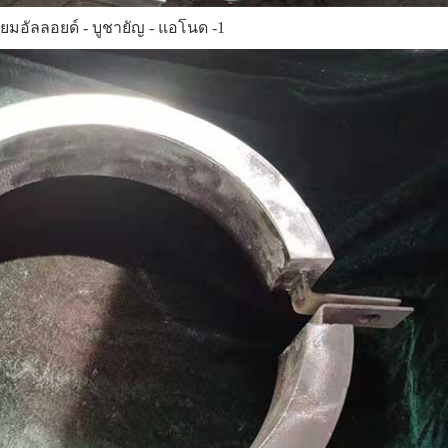
นียมอัลลอยด์ - บูชายัญ - แอโนด -1