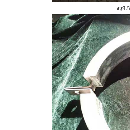
อลูมิเ