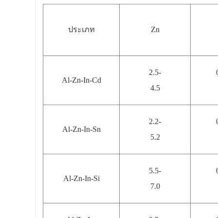
ประเภท
Zn
2.5-
Al-Zn-In-Cd
4.5
2.2-
Al-Zn-In-Sn
5.2
5.5-
Al-Zn-In-Si
7.0