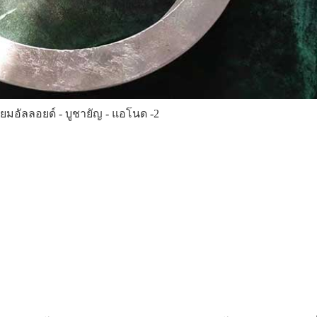
นียมอัลลอยด์ - บูชายัญ - แอโนด -2