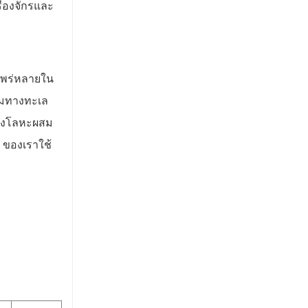
่องจักรและ
แพร่หลายใน
รรมทางทะเล
ของโลหะผสม
ัท ของเราใช้